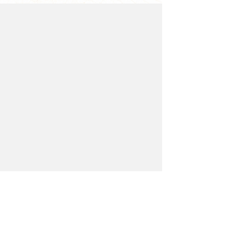
Consultas y colaboraciones:
+34 633 39 67 24
escudosplasmonicos@gmail.com
España