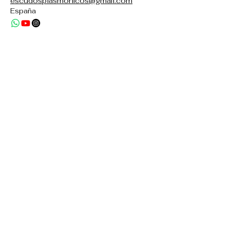
escudosplasmonicos@gmail.com
España
Política de privacidad
Politica de cookies
Aviso legal
Politica de envio
Declaracion de accesibilidad